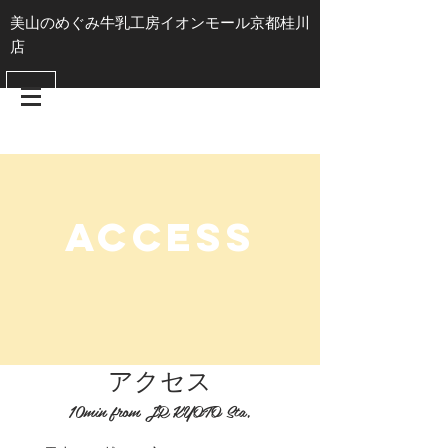
​美山のめぐみ牛乳工房イオンモール京都桂川
店
ACCESS
​アクセス
10
min from JR KYOTO Sta,