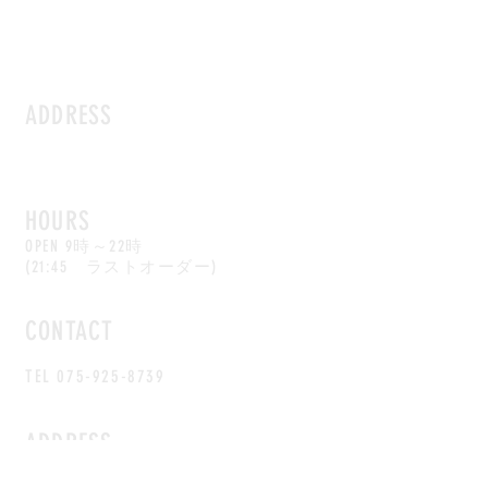
ADDRESS
​イオンモール京都桂川店
〒601-8601
京都府京都市南区久世高田町376番1
イオンモール京都桂川1階「桂川市場」
HOURS
内
OPEN 9時～22時
(21:45 ラストオーダー)
定休日
なし（臨時休業あり)
CONTACT
TEL
075-925-8739
ADDRESS
美山道の駅店（本店）